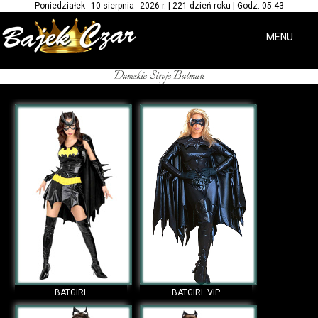
Poniedziałek 10 sierpnia 2026 r. | 221 dzień roku | Godz: 05.43
MENU
/*-- wypożyczalnia kostiumów batmana dla kobiet --*/
Damskie Stroje Batman
test wyszukiwania