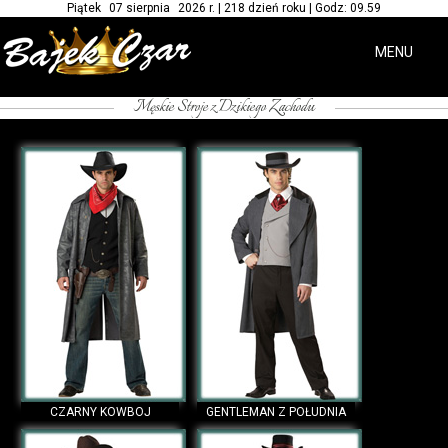
Piątek 07 sierpnia 2026 r. | 218 dzień roku | Godz: 09.59
MENU
/*-- Wypożyczalnia strojów kowbojskich - kostiumy z dzikiego zachodu dla mężczyzn --*/
Męskie Stroje z Dzikiego Zachodu
test wyszukiwania