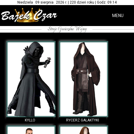
Niedziela 09 sierpnia 2026 r. | 220 dzień roku | Godz: 09.14
MENU
Stroje Gwiezdne Wojny
/*-- Wypożyczalnia kostiumów Star Wars --*/