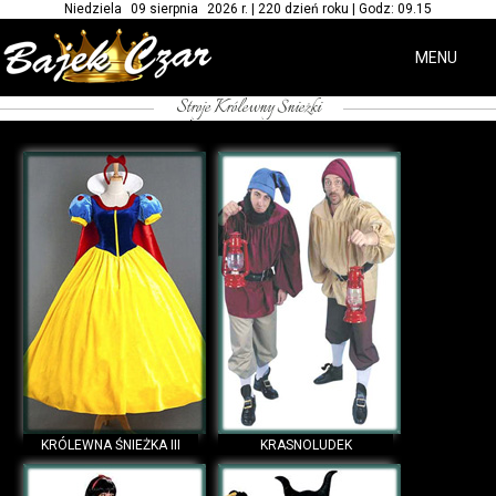
Niedziela 09 sierpnia 2026 r. | 220 dzień roku | Godz: 09.15
MENU
Stroje Królewny Śnieżki
/*-- Wupożyczalnie strojów Królewny Śnieżki --*/